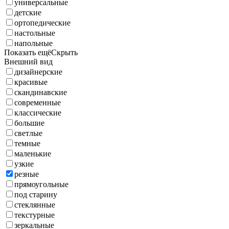
универсальные
детские
ортопедические
настольные
напольные
Показать ещё
Скрыть
Внешний вид
дизайнерские
красивые
скандинавские
современные
классические
большие
светлые
темные
маленькие
узкие
резные
прямоугольные
под старину
стеклянные
текстурные
зеркальные