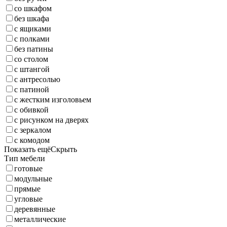
со шкафом
без шкафа
с ящиками
с полками
без патины
со столом
с штангой
с антресолью
с патиной
с жестким изголовьем
с обивкой
с рисунком на дверях
с зеркалом
с комодом
Показать ещё
Скрыть
Тип мебели
готовые
модульные
прямые
угловые
деревянные
металлические