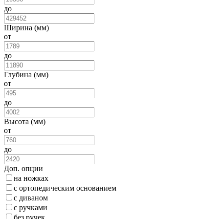
до
Ширина (мм)
от
до
Глубина (мм)
от
до
Высота (мм)
от
до
Доп. опции
на ножках
с ортопедическим основанием
с диваном
с ручками
без ручек