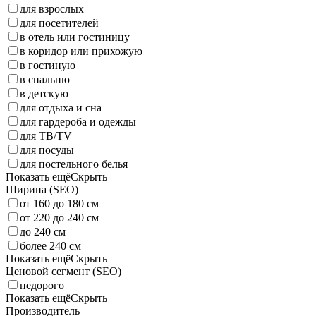
для взрослых
для посетителей
в отель или гостиницу
в коридор или прихожую
в гостиную
в спальню
в детскую
для отдыха и сна
для гардероба и одежды
для ТВ/TV
для посуды
для постельного белья
Показать ещё
Скрыть
Ширина (SEO)
от 160 до 180 см
от 220 до 240 см
до 240 см
более 240 см
Показать ещё
Скрыть
Ценовой сегмент (SEO)
недорого
Показать ещё
Скрыть
Производитель