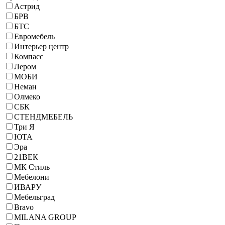
Астрид
БРВ
БТС
Евромебель
Интерьер центр
Компасс
Лером
МОБИ
Неман
Олмеко
СБК
СТЕНДМЕБЕЛЬ
Три Я
ЮТА
Эра
21ВЕК
МК Стиль
Мебелони
ИВАРУ
Мебельград
Bravo
MILANA GROUP