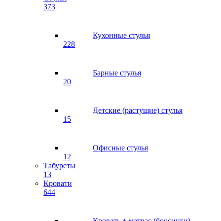
373
Кухонные стулья
228
Барные стулья
20
Детские (растущие) стулья
15
Офисные стулья
12
Табуреты
13
Кровати
644
Кровать + матрас (боксинги)