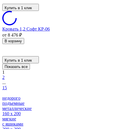
Купить в 1 клик
Кровать 1,2 Софт КР-06
от 8 476
₽
В корзину
Купить в 1 клик
Показать все
1
2
...
15
недорого
подъемные
металлические
160 х 200
мягкие
с ящиками