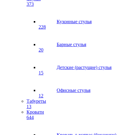
373
Кухонные стулья
228
Барные стулья
20
Детские (растущие) стулья
15
Офисные стулья
12
Табуреты
13
Кровати
644
Кровать + матрас (боксинги)