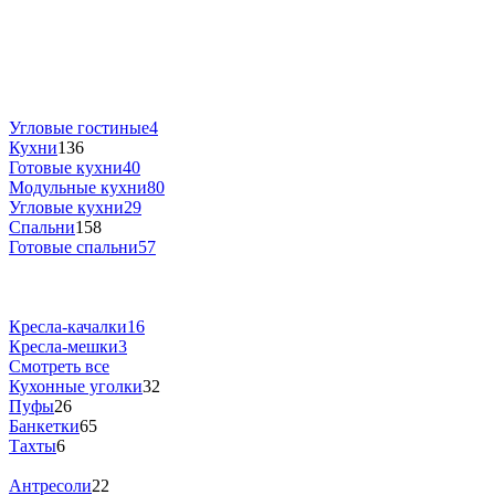
Угловые гостиные
4
Кухни
136
Готовые кухни
40
Модульные кухни
80
Угловые кухни
29
Спальни
158
Готовые спальни
57
Кресла-качалки
16
Кресла-мешки
3
Смотреть все
Кухонные уголки
32
Пуфы
26
Банкетки
65
Тахты
6
Антресоли
22