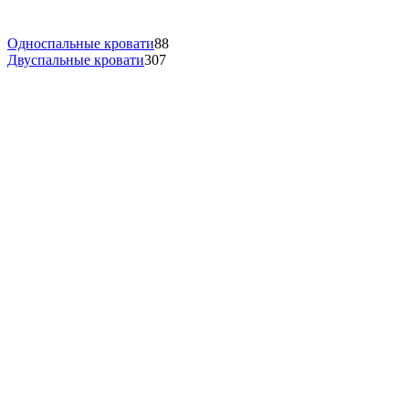
Односпальные кровати
88
Двуспальные кровати
307