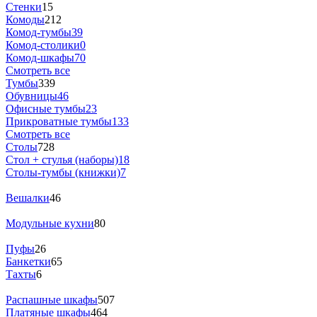
Стенки
15
Комоды
212
Комод-тумбы
39
Комод-столики
0
Комод-шкафы
70
Смотреть все
Тумбы
339
Обувницы
46
Офисные тумбы
23
Прикроватные тумбы
133
Смотреть все
Столы
728
Стол + стулья (наборы)
18
Столы-тумбы (книжки)
7
Вешалки
46
Модульные кухни
80
Пуфы
26
Банкетки
65
Тахты
6
Распашные шкафы
507
Платяные шкафы
464