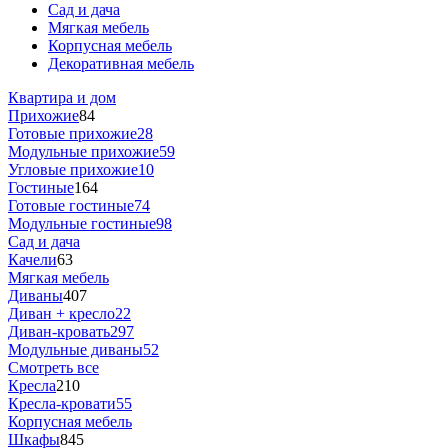
Сад и дача
Мягкая мебель
Корпусная мебель
Декоративная мебель
Квартира и дом
Прихожие
84
Готовые прихожие
28
Модульные прихожие
59
Угловые прихожие
10
Гостиные
164
Готовые гостиные
74
Модульные гостиные
98
Сад и дача
Качели
63
Мягкая мебель
Диваны
407
Диван + кресло
22
Диван-кровать
297
Модульные диваны
52
Смотреть все
Кресла
210
Кресла-кровати
55
Корпусная мебель
Шкафы
845