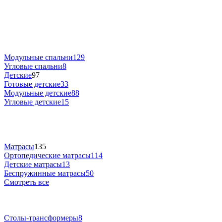
Модульные спальни
129
Угловые спальни
8
Детские
97
Готовые детские
33
Модульные детские
88
Угловые детские
15
Матрасы
135
Ортопедические матрасы
114
Детские матрасы
13
Беспружинные матрасы
50
Смотреть все
Столы-трансформеры
8