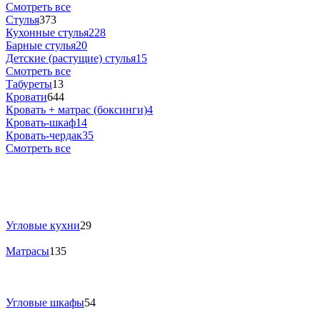
Смотреть все
Стулья
373
Кухонные стулья
228
Барные стулья
20
Детские (растущие) стулья
15
Смотреть все
Табуреты
13
Кровати
644
Кровать + матрас (боксинги)
4
Кровать-шкаф
14
Кровать-чердак
35
Смотреть все
Угловые кухни
29
Матрасы
135
Угловые шкафы
54