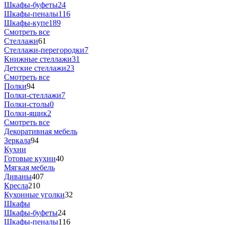
Шкафы-буфеты
24
Шкафы-пеналы
116
Шкафы-купе
189
Смотреть все
Стеллажи
61
Стеллажи-перегородки
7
Книжные стеллажи
31
Детские стеллажи
23
Смотреть все
Полки
94
Полки-стеллажи
7
Полки-столы
0
Полки-ящик
2
Смотреть все
Декоративная мебель
Зеркала
94
Кухни
Готовые кухни
40
Мягкая мебель
Диваны
407
Кресла
210
Кухонные уголки
32
Шкафы
Шкафы-буфеты
24
Шкафы-пеналы
116