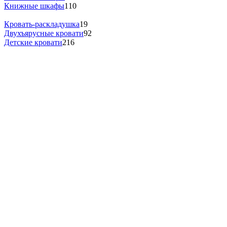
Книжные шкафы
110
Кровать-раскладушка
19
Двухъярусные кровати
92
Детские кровати
216