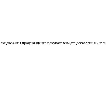
 скидке
Хиты продаж
Оценка
покупателей
Дата добавления
В нал