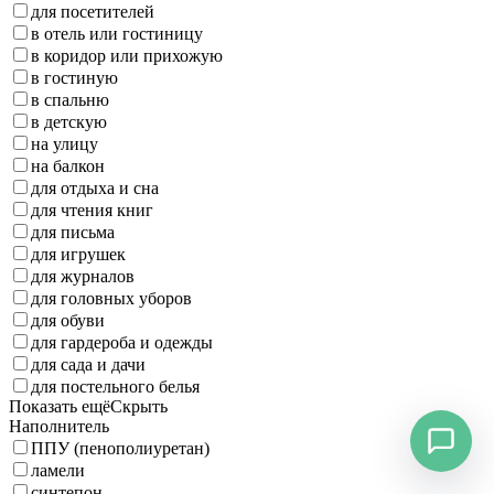
для посетителей
в отель или гостиницу
в коридор или прихожую
в гостиную
в спальню
в детскую
на улицу
на балкон
для отдыха и сна
для чтения книг
для письма
для игрушек
для журналов
для головных уборов
для обуви
для гардероба и одежды
для сада и дачи
для постельного белья
Показать ещё
Скрыть
Наполнитель
ППУ (пенополиуретан)
ламели
синтепон