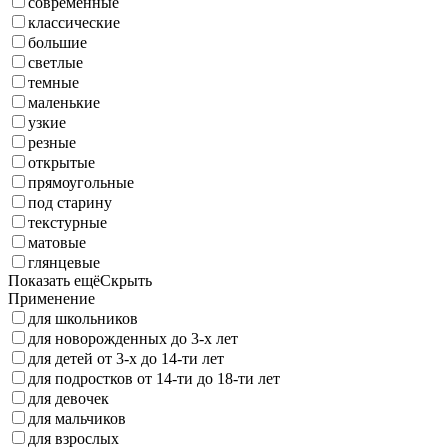
современные
классические
большие
светлые
темные
маленькие
узкие
резные
открытые
прямоугольные
под старину
текстурные
матовые
глянцевые
Показать ещё
Скрыть
Применение
для школьников
для новорожденных до 3-х лет
для детей от 3-х до 14-ти лет
для подростков от 14-ти до 18-ти лет
для девочек
для мальчиков
для взрослых