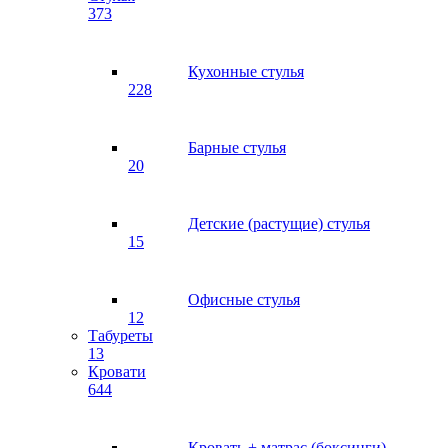
373
Кухонные стулья
228
Барные стулья
20
Детские (растущие) стулья
15
Офисные стулья
12
Табуреты
13
Кровати
644
Кровать + матрас (боксинги)