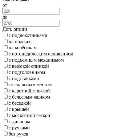
от
до
Доп. опции
с подлокотниками
на ножках
на колёсиках
с ортопедическим основанием
с подъемным механизмом
с высокой спинкой
с подголовником
с подставками
со спальным местом
с каретной стяжкой
с бельевым ящиком
с беседкой
с крышей
с москитной сеткой
с диваном
с ручками
без ручек