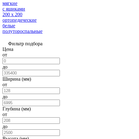
мягкие
с ящиками
200 х 200
ортопедические
белые
полутороспальные
Фильтр подбора
Цена
от
до
Ширина (мм)
от
до
Глубина (мм)
от
до
Высота (мм)