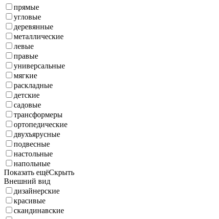
прямые
угловые
деревянные
металлические
левые
правые
универсальные
мягкие
раскладные
детские
садовые
трансформеры
ортопедические
двухъярусные
подвесные
настольные
напольные
Показать ещё
Скрыть
Внешний вид
дизайнерские
красивые
скандинавские