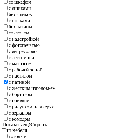
со шкафом
с ящиками
без ящиков
с полками
без патины
со столом
с надстройкой
с фотопечатью
с антресолью
с лестницей
с матрасом
с рабочей зоной
с настилом
с патиной
с жестким изголовьем
с бортиком
с обивкой
с рисунком на дверях
с зеркалом
с комодом
Показать ещё
Скрыть
Тип мебели
готовые