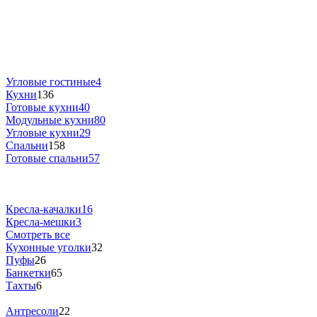
Угловые гостиные
4
Кухни
136
Готовые кухни
40
Модульные кухни
80
Угловые кухни
29
Спальни
158
Готовые спальни
57
Кресла-качалки
16
Кресла-мешки
3
Смотреть все
Кухонные уголки
32
Пуфы
26
Банкетки
65
Тахты
6
Антресоли
22