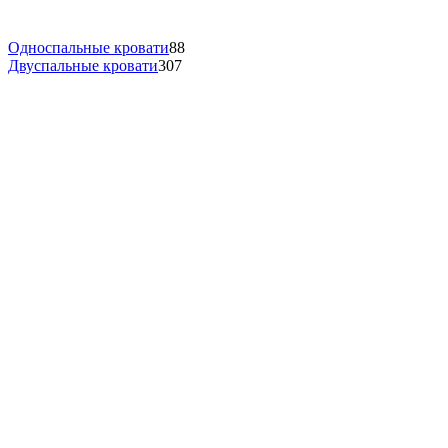
Односпальные кровати
88
Двуспальные кровати
307