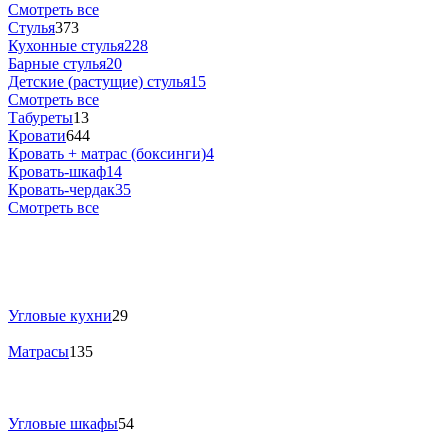
Смотреть все
Стулья
373
Кухонные стулья
228
Барные стулья
20
Детские (растущие) стулья
15
Смотреть все
Табуреты
13
Кровати
644
Кровать + матрас (боксинги)
4
Кровать-шкаф
14
Кровать-чердак
35
Смотреть все
Угловые кухни
29
Матрасы
135
Угловые шкафы
54