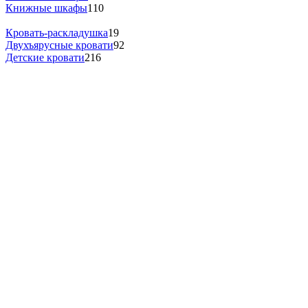
Книжные шкафы
110
Кровать-раскладушка
19
Двухъярусные кровати
92
Детские кровати
216