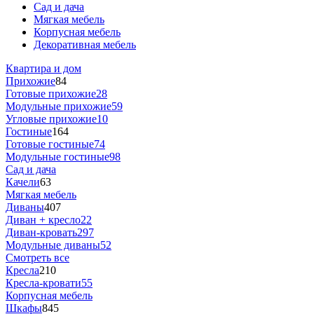
Сад и дача
Мягкая мебель
Корпусная мебель
Декоративная мебель
Квартира и дом
Прихожие
84
Готовые прихожие
28
Модульные прихожие
59
Угловые прихожие
10
Гостиные
164
Готовые гостиные
74
Модульные гостиные
98
Сад и дача
Качели
63
Мягкая мебель
Диваны
407
Диван + кресло
22
Диван-кровать
297
Модульные диваны
52
Смотреть все
Кресла
210
Кресла-кровати
55
Корпусная мебель
Шкафы
845