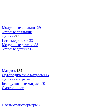
Модульные спальни
129
Угловые спальни
8
Детские
97
Готовые детские
33
Модульные детские
88
Угловые детские
15
Матрасы
135
Ортопедические матрасы
114
Детские матрасы
13
Беспружинные матрасы
50
Смотреть все
Столы-трансформеры
8