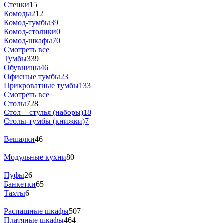
Стенки
15
Комоды
212
Комод-тумбы
39
Комод-столики
0
Комод-шкафы
70
Смотреть все
Тумбы
339
Обувницы
46
Офисные тумбы
23
Прикроватные тумбы
133
Смотреть все
Столы
728
Стол + стулья (наборы)
18
Столы-тумбы (книжки)
7
Вешалки
46
Модульные кухни
80
Пуфы
26
Банкетки
65
Тахты
6
Распашные шкафы
507
Платяные шкафы
464