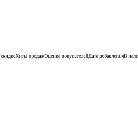
 скидке
Хиты продаж
Оценка
покупателей
Дата добавления
В нал