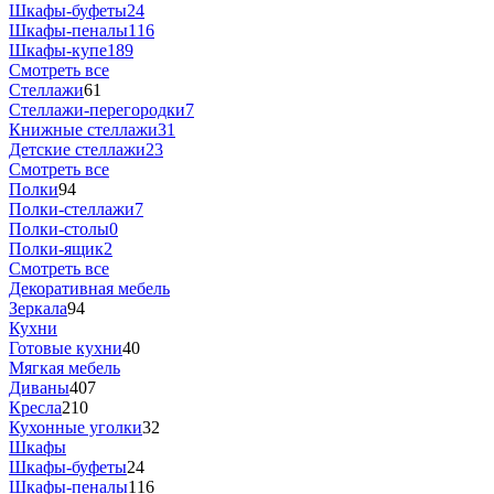
Шкафы-буфеты
24
Шкафы-пеналы
116
Шкафы-купе
189
Смотреть все
Стеллажи
61
Стеллажи-перегородки
7
Книжные стеллажи
31
Детские стеллажи
23
Смотреть все
Полки
94
Полки-стеллажи
7
Полки-столы
0
Полки-ящик
2
Смотреть все
Декоративная мебель
Зеркала
94
Кухни
Готовые кухни
40
Мягкая мебель
Диваны
407
Кресла
210
Кухонные уголки
32
Шкафы
Шкафы-буфеты
24
Шкафы-пеналы
116