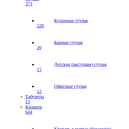
373
Кухонные стулья
228
Барные стулья
20
Детские (растущие) стулья
15
Офисные стулья
12
Табуреты
13
Кровати
644
Кровать + матрас (боксинги)