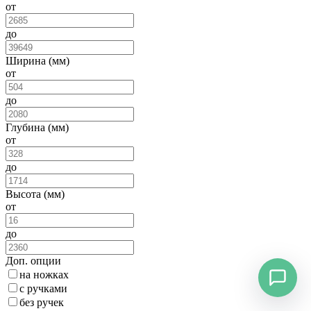
от
до
Ширина (мм)
от
до
Глубина (мм)
от
до
Высота (мм)
от
до
Доп. опции
на ножках
с ручками
без ручек