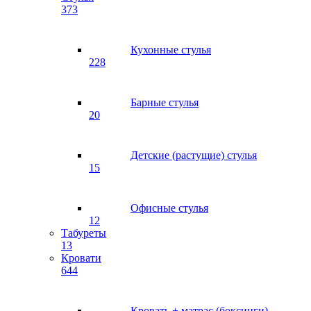
373
Кухонные стулья
228
Барные стулья
20
Детские (растущие) стулья
15
Офисные стулья
12
Табуреты
13
Кровати
644
Кровать + матрас (боксинги)