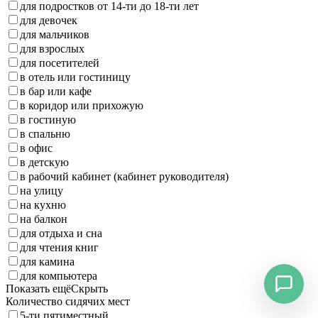
для подростков от 14-ти до 18-ти лет
для девочек
для мальчиков
для взрослых
для посетителей
в отель или гостиницу
в бар или кафе
в коридор или прихожую
в гостиную
в спальню
в офис
в детскую
в рабочий кабинет (кабинет руководителя)
на улицу
на кухню
на балкон
для отдыха и сна
для чтения книг
для камина
для компьютера
Показать ещё
Скрыть
Количество сидячих мест
5-ти пятиместный