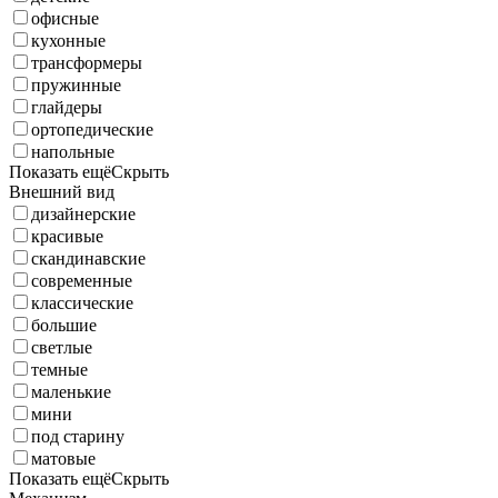
офисные
кухонные
трансформеры
пружинные
глайдеры
ортопедические
напольные
Показать ещё
Скрыть
Внешний вид
дизайнерские
красивые
скандинавские
современные
классические
большие
светлые
темные
маленькие
мини
под старину
матовые
Показать ещё
Скрыть