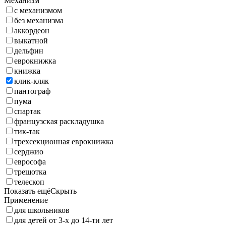
Механизм
с механизмом
без механизма
аккордеон
выкатной
дельфин
еврокнижка
книжка
клик-кляк
пантограф
пума
спартак
французская раскладушка
тик-так
трехсекционная еврокнижка
серджио
еврософа
трещотка
телескоп
Показать ещё
Скрыть
Применение
для школьников
для детей от 3-х до 14-ти лет