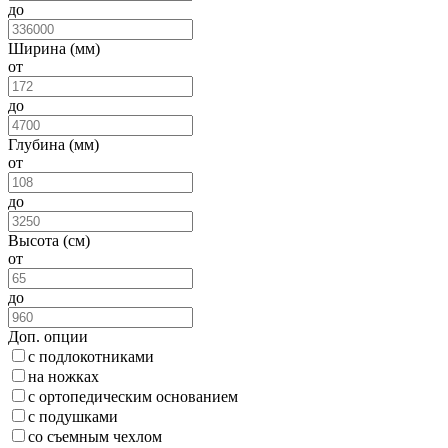
до
Ширина (мм)
от
до
Глубина (мм)
от
до
Высота (см)
от
до
Доп. опции
с подлокотниками
на ножках
с ортопедическим основанием
с подушками
со съемным чехлом