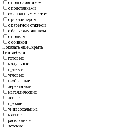
с подголовником
с подставками
со спальным местом
с реклайнером
с каретной стяжкой
с бельевым ящиком
с полками
с обивкой
Показать ещё
Скрыть
Тип мебели
готовые
модульные
прямые
угловые
п-образные
деревянные
металлические
левые
правые
универсальные
мягкие
раскладные
детские