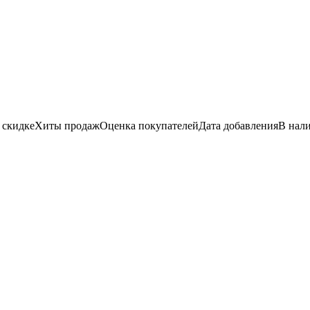
 скидке
Хиты продаж
Оценка
покупателей
Дата добавления
В нал