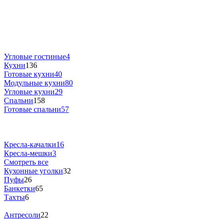
Угловые гостиные
4
Кухни
136
Готовые кухни
40
Модульные кухни
80
Угловые кухни
29
Спальни
158
Готовые спальни
57
Кресла-качалки
16
Кресла-мешки
3
Смотреть все
Кухонные уголки
32
Пуфы
26
Банкетки
65
Тахты
6
Антресоли
22