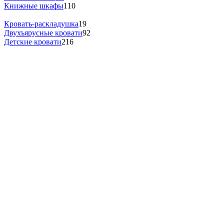
Книжные шкафы
110
Кровать-раскладушка
19
Двухъярусные кровати
92
Детские кровати
216