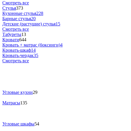
Смотреть все
Стулья
373
Кухонные стулья
228
Барные стулья
20
Детские (растущие) стулья
15
Смотреть все
Табуреты
13
Кровати
644
Кровать + матрас (боксинги)
4
Кровать-шкаф
14
Кровать-чердак
35
Смотреть все
Угловые кухни
29
Матрасы
135
Угловые шкафы
54