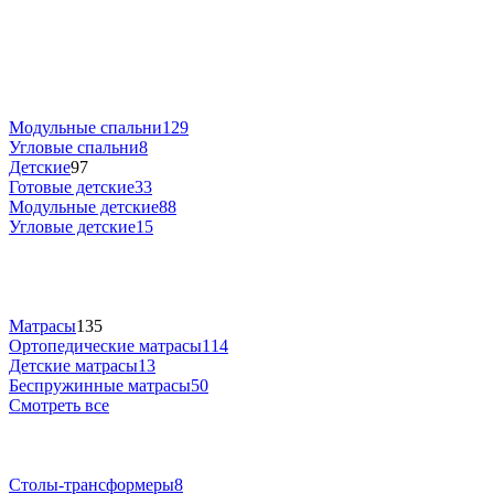
Модульные спальни
129
Угловые спальни
8
Детские
97
Готовые детские
33
Модульные детские
88
Угловые детские
15
Матрасы
135
Ортопедические матрасы
114
Детские матрасы
13
Беспружинные матрасы
50
Смотреть все
Столы-трансформеры
8