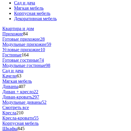
Сад и дача
Мягкая мебель
Корпусная мебель
Декоративная мебель
Квартира и дом
Прихожие
84
Готовые прихожие
28
Модульные прихожие
59
Угловые прихожие
10
Гостиные
164
Готовые гостиные
74
Модульные гостиные
98
Сад и дача
Качели
63
Мягкая мебель
Диваны
407
Диван + кресло
22
Диван-кровать
297
Модульные диваны
52
Смотреть все
Кресла
210
Кресла-кровати
55
Корпусная мебель
Шкафы
845