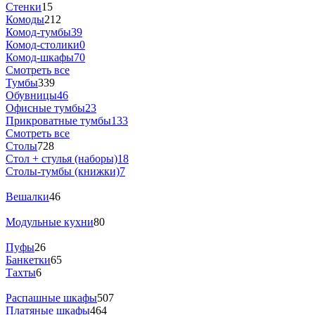
Стенки
15
Комоды
212
Комод-тумбы
39
Комод-столики
0
Комод-шкафы
70
Смотреть все
Тумбы
339
Обувницы
46
Офисные тумбы
23
Прикроватные тумбы
133
Смотреть все
Столы
728
Стол + стулья (наборы)
18
Столы-тумбы (книжки)
7
Вешалки
46
Модульные кухни
80
Пуфы
26
Банкетки
65
Тахты
6
Распашные шкафы
507
Платяные шкафы
464