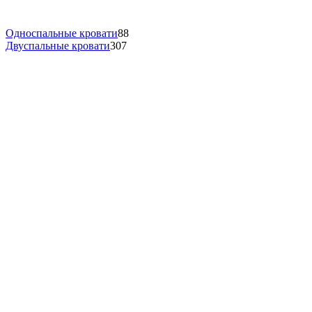
Односпальные кровати
88
Двуспальные кровати
307