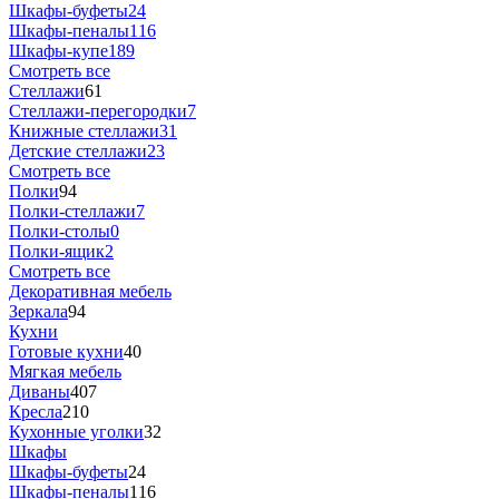
Шкафы-буфеты
24
Шкафы-пеналы
116
Шкафы-купе
189
Смотреть все
Стеллажи
61
Стеллажи-перегородки
7
Книжные стеллажи
31
Детские стеллажи
23
Смотреть все
Полки
94
Полки-стеллажи
7
Полки-столы
0
Полки-ящик
2
Смотреть все
Декоративная мебель
Зеркала
94
Кухни
Готовые кухни
40
Мягкая мебель
Диваны
407
Кресла
210
Кухонные уголки
32
Шкафы
Шкафы-буфеты
24
Шкафы-пеналы
116