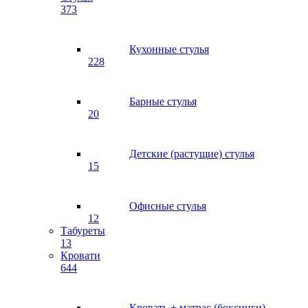
373
Кухонные стулья
228
Барные стулья
20
Детские (растущие) стулья
15
Офисные стулья
12
Табуреты
13
Кровати
644
Кровать + матрас (боксинги)