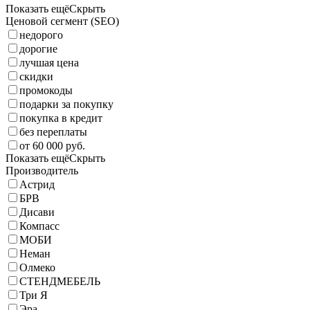
Показать ещё
Скрыть
Ценовой сегмент (SEO)
недорого
дорогие
лучшая цена
скидки
промокоды
подарки за покупку
покупка в кредит
без переплаты
от 60 000 руб.
Показать ещё
Скрыть
Производитель
Астрид
БРВ
Дисави
Компасс
МОБИ
Неман
Олмеко
СТЕНДМЕБЕЛЬ
Три Я
Эра