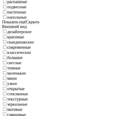
распашные
подвесные
настенные
напольные
Показать ещё
Скрыть
Внешний вид
дизайнерские
красивые
скандинавские
современные
классические
большие
светлые
темные
маленькие
мини
узкие
открытые
стеклянные
текстурные
зеркальные
матовые
глянцевые