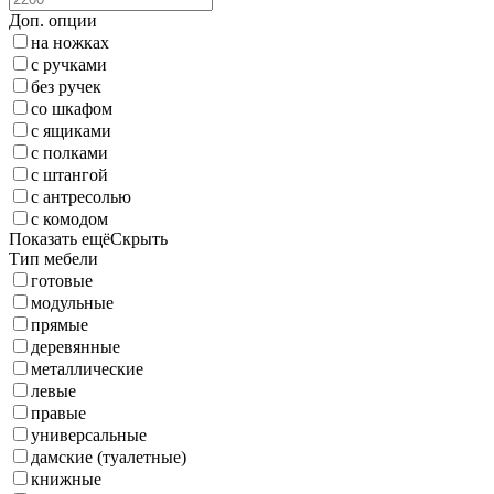
Доп. опции
на ножках
с ручками
без ручек
со шкафом
с ящиками
с полками
с штангой
с антресолью
с комодом
Показать ещё
Скрыть
Тип мебели
готовые
модульные
прямые
деревянные
металлические
левые
правые
универсальные
дамские (туалетные)
книжные