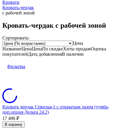
Кровати
Кровать-чердак
с рабочей зоной
Кровать-чердак с рабочей зоной
Сортировать:
Цена
Название
Цена
Цена
По скидке
Хиты продаж
Оценка
покупателей
Дата добавления
В наличии
Фильтры
Кровать чердак Севилья-1 с открытым лазом (тумба-
доп.опция Дельта 24.2)
17 496
₽
В корзину