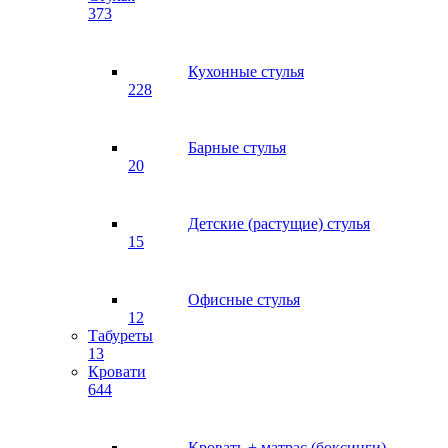
373
Кухонные стулья
228
Барные стулья
20
Детские (растущие) стулья
15
Офисные стулья
12
Табуреты
13
Кровати
644
Кровать + матрас (боксинги)