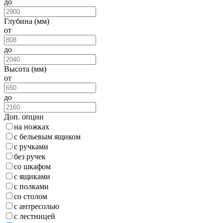
до
Глубина (мм)
от
до
Высота (мм)
от
до
Доп. опции
на ножках
с бельевым ящиком
с ручками
без ручек
со шкафом
с ящиками
с полками
со столом
с антресолью
с лестницей