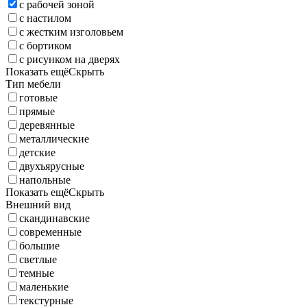
с рабочей зоной
с настилом
с жестким изголовьем
с бортиком
с рисунком на дверях
Показать ещё
Скрыть
Тип мебели
готовые
прямые
деревянные
металлические
детские
двухъярусные
напольные
Показать ещё
Скрыть
Внешний вид
скандинавские
современные
большие
светлые
темные
маленькие
текстурные