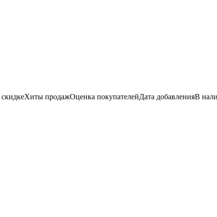
 скидке
Хиты продаж
Оценка
покупателей
Дата добавления
В нал