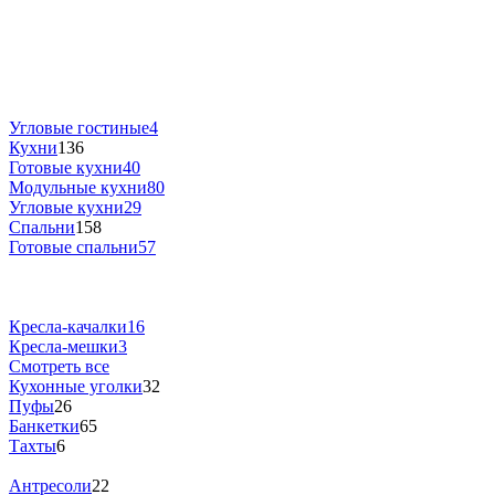
Угловые гостиные
4
Кухни
136
Готовые кухни
40
Модульные кухни
80
Угловые кухни
29
Спальни
158
Готовые спальни
57
Кресла-качалки
16
Кресла-мешки
3
Смотреть все
Кухонные уголки
32
Пуфы
26
Банкетки
65
Тахты
6
Антресоли
22