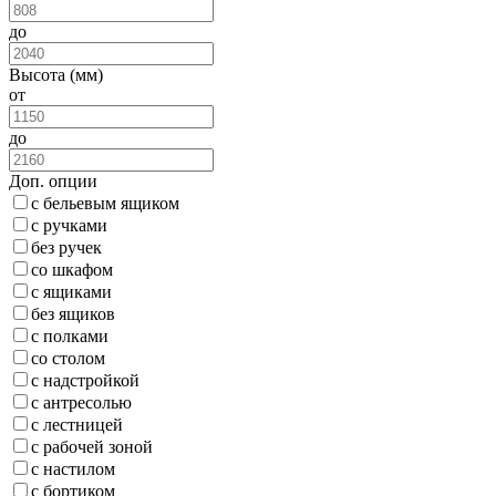
до
Высота (мм)
от
до
Доп. опции
с бельевым ящиком
с ручками
без ручек
со шкафом
с ящиками
без ящиков
с полками
со столом
с надстройкой
с антресолью
с лестницей
с рабочей зоной
с настилом
с бортиком