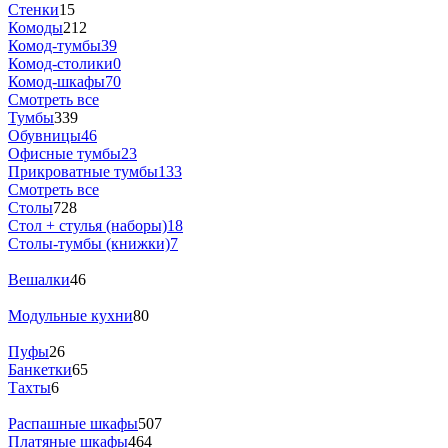
Стенки
15
Комоды
212
Комод-тумбы
39
Комод-столики
0
Комод-шкафы
70
Смотреть все
Тумбы
339
Обувницы
46
Офисные тумбы
23
Прикроватные тумбы
133
Смотреть все
Столы
728
Стол + стулья (наборы)
18
Столы-тумбы (книжки)
7
Вешалки
46
Модульные кухни
80
Пуфы
26
Банкетки
65
Тахты
6
Распашные шкафы
507
Платяные шкафы
464