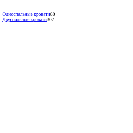
Односпальные кровати
88
Двуспальные кровати
307