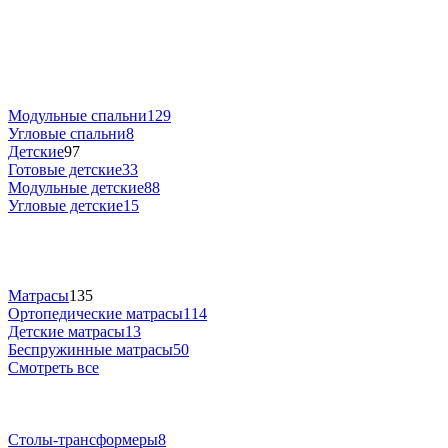
Модульные спальни
129
Угловые спальни
8
Детские
97
Готовые детские
33
Модульные детские
88
Угловые детские
15
Матрасы
135
Ортопедические матрасы
114
Детские матрасы
13
Беспружинные матрасы
50
Смотреть все
Столы-трансформеры
8