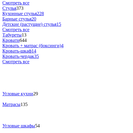
Смотреть все
Стулья
373
Кухонные стулья
228
Барные стулья
20
Детские (растущие) стулья
15
Смотреть все
Табуреты
13
Кровати
644
Кровать + матрас (боксинги)
4
Кровать-шкаф
14
Кровать-чердак
35
Смотреть все
Угловые кухни
29
Матрасы
135
Угловые шкафы
54