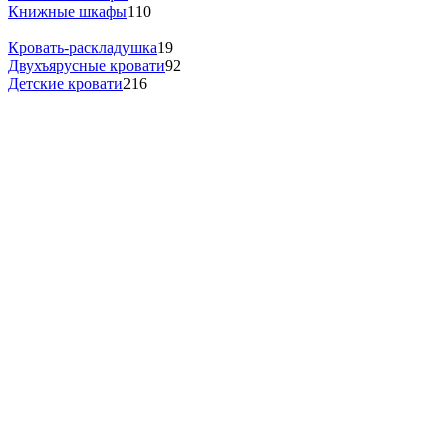
Книжные шкафы
110
Кровать-раскладушка
19
Двухъярусные кровати
92
Детские кровати
216