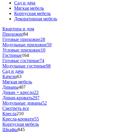
Сад и дача
Мягкая мебель
Корпусная мебель
Декоративная мебель
Квартира и дом
Прихожие
84
Готовые прихожие
28
Модульные прихожие
59
Угловые прихожие
10
Гостиные
164
Готовые гостиные
74
Модульные гостиные
98
Сад и дача
Качели
63
Мягкая мебель
Диваны
407
Диван + кресло
22
Диван-кровать
297
Модульные диваны
52
Смотреть все
Кресла
210
Кресла-кровати
55
Корпусная мебель
Шкафы
845