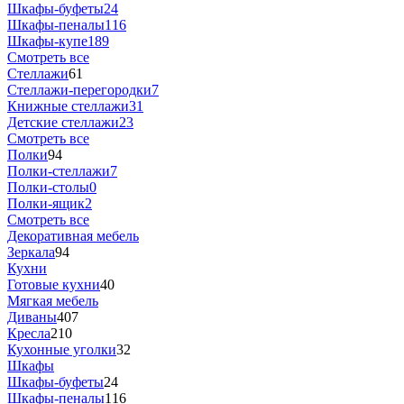
Шкафы-буфеты
24
Шкафы-пеналы
116
Шкафы-купе
189
Смотреть все
Стеллажи
61
Стеллажи-перегородки
7
Книжные стеллажи
31
Детские стеллажи
23
Смотреть все
Полки
94
Полки-стеллажи
7
Полки-столы
0
Полки-ящик
2
Смотреть все
Декоративная мебель
Зеркала
94
Кухни
Готовые кухни
40
Мягкая мебель
Диваны
407
Кресла
210
Кухонные уголки
32
Шкафы
Шкафы-буфеты
24
Шкафы-пеналы
116