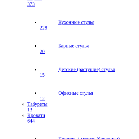
373
Кухонные стулья
228
Барные стулья
20
Детские (растущие) стулья
15
Офисные стулья
12
Табуреты
13
Кровати
644
Кровать + матрас (боксинги)