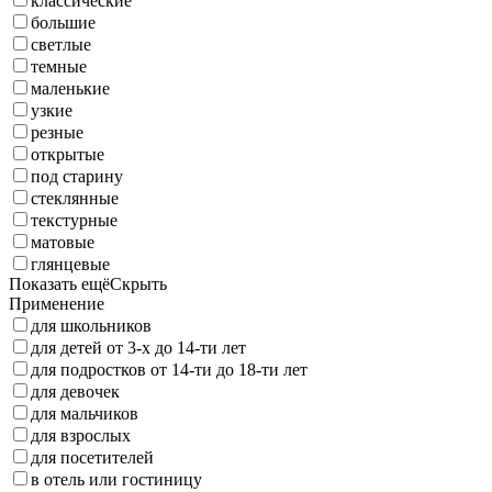
классические
большие
светлые
темные
маленькие
узкие
резные
открытые
под старину
стеклянные
текстурные
матовые
глянцевые
Показать ещё
Скрыть
Применение
для школьников
для детей от 3-х до 14-ти лет
для подростков от 14-ти до 18-ти лет
для девочек
для мальчиков
для взрослых
для посетителей
в отель или гостиницу