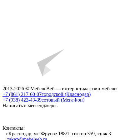
2013-2026 © МебельВеб — интернет-магазин мебели
+7 (861) 217-60-07
городской (Краснодар)
+7 (938) 422-43-39
сотовый (МегаФон)
Написать в мессенджеры:
Контакты:
г.Краснодар, ул. Фрунзе 188/1, сектор 359, этаж 3
zakaz@mebelveb.ru