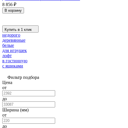
8 856
₽
В корзину
Купить в 1 клик
недорого
деревянные
белые
для игрушек
лофт
в гостинную
с ящиками
Фильтр подбора
Цена
от
до
Ширина (мм)
от
до