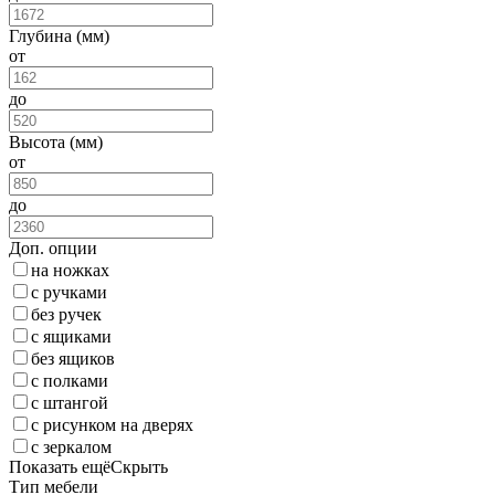
Глубина (мм)
от
до
Высота (мм)
от
до
Доп. опции
на ножках
с ручками
без ручек
с ящиками
без ящиков
с полками
с штангой
с рисунком на дверях
с зеркалом
Показать ещё
Скрыть
Тип мебели