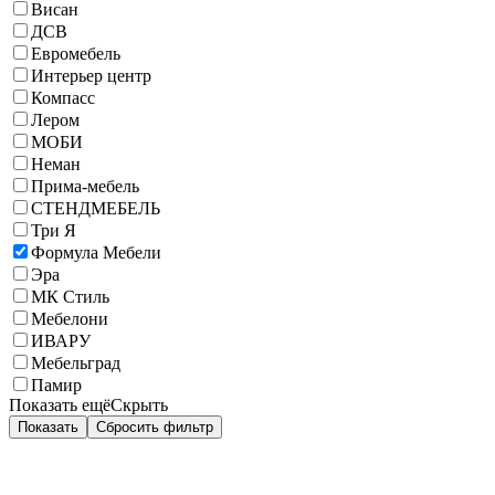
Висан
ДСВ
Евромебель
Интерьер центр
Компасс
Лером
МОБИ
Неман
Прима-мебель
СТЕНДМЕБЕЛЬ
Три Я
Формула Мебели
Эра
МК Стиль
Мебелони
ИВАРУ
Мебельград
Памир
Показать ещё
Скрыть
Показать
Сбросить фильтр