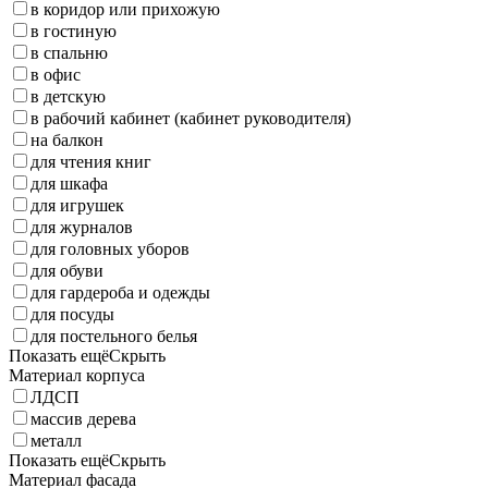
в коридор или прихожую
в гостиную
в спальню
в офис
в детскую
в рабочий кабинет (кабинет руководителя)
на балкон
для чтения книг
для шкафа
для игрушек
для журналов
для головных уборов
для обуви
для гардероба и одежды
для посуды
для постельного белья
Показать ещё
Скрыть
Материал корпуса
ЛДСП
массив дерева
металл
Показать ещё
Скрыть
Материал фасада