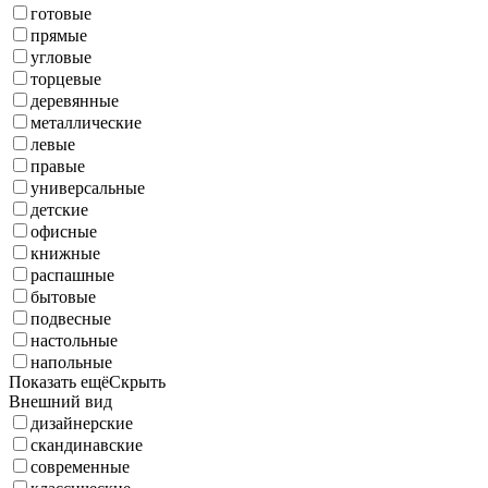
готовые
прямые
угловые
торцевые
деревянные
металлические
левые
правые
универсальные
детские
офисные
книжные
распашные
бытовые
подвесные
настольные
напольные
Показать ещё
Скрыть
Внешний вид
дизайнерские
скандинавские
современные