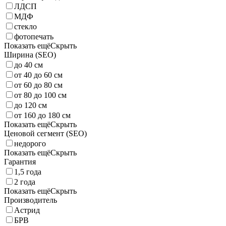
ЛДСП
МДФ
стекло
фотопечать
Показать ещё
Скрыть
Ширина (SEO)
до 40 см
от 40 до 60 см
от 60 до 80 см
от 80 до 100 см
до 120 см
от 160 до 180 см
Показать ещё
Скрыть
Ценовой сегмент (SEO)
недорого
Показать ещё
Скрыть
Гарантия
1,5 года
2 года
Показать ещё
Скрыть
Производитель
Астрид
БРВ