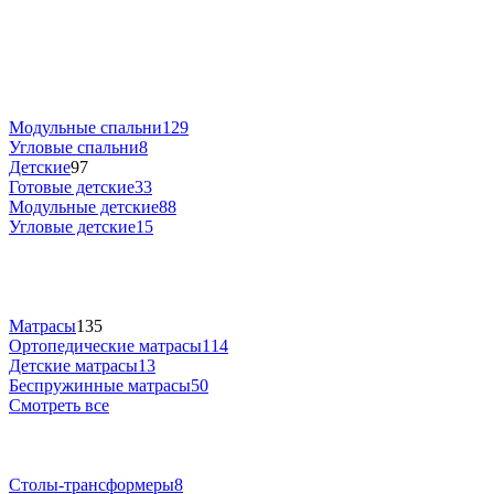
Модульные спальни
129
Угловые спальни
8
Детские
97
Готовые детские
33
Модульные детские
88
Угловые детские
15
Матрасы
135
Ортопедические матрасы
114
Детские матрасы
13
Беспружинные матрасы
50
Смотреть все
Столы-трансформеры
8