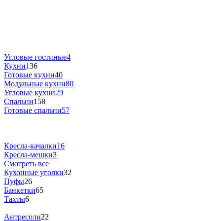
Угловые гостиные
4
Кухни
136
Готовые кухни
40
Модульные кухни
80
Угловые кухни
29
Спальни
158
Готовые спальни
57
Кресла-качалки
16
Кресла-мешки
3
Смотреть все
Кухонные уголки
32
Пуфы
26
Банкетки
65
Тахты
6
Антресоли
22