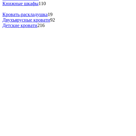
Книжные шкафы
110
Кровать-раскладушка
19
Двухъярусные кровати
92
Детские кровати
216