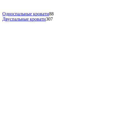
Односпальные кровати
88
Двуспальные кровати
307