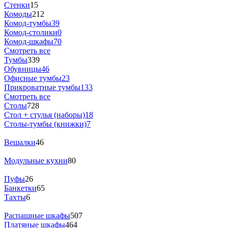
Стенки
15
Комоды
212
Комод-тумбы
39
Комод-столики
0
Комод-шкафы
70
Смотреть все
Тумбы
339
Обувницы
46
Офисные тумбы
23
Прикроватные тумбы
133
Смотреть все
Столы
728
Стол + стулья (наборы)
18
Столы-тумбы (книжки)
7
Вешалки
46
Модульные кухни
80
Пуфы
26
Банкетки
65
Тахты
6
Распашные шкафы
507
Платяные шкафы
464