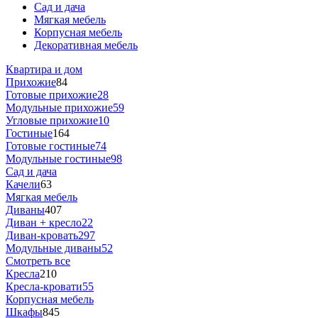
Сад и дача
Мягкая мебель
Корпусная мебель
Декоративная мебель
Квартира и дом
Прихожие
84
Готовые прихожие
28
Модульные прихожие
59
Угловые прихожие
10
Гостиные
164
Готовые гостиные
74
Модульные гостиные
98
Сад и дача
Качели
63
Мягкая мебель
Диваны
407
Диван + кресло
22
Диван-кровать
297
Модульные диваны
52
Смотреть все
Кресла
210
Кресла-кровати
55
Корпусная мебель
Шкафы
845