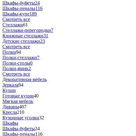
Шкафы-буфеты
24
Шкафы-пеналы
116
Шкафы-купе
189
Смотреть все
Стеллажи
61
Стеллажи-перегородки
7
Книжные стеллажи
31
Детские стеллажи
23
Смотреть все
Полки
94
Полки-стеллажи
7
Полки-столы
0
Полки-ящик
2
Смотреть все
Декоративная мебель
Зеркала
94
Кухни
Готовые кухни
40
Мягкая мебель
Диваны
407
Кресла
210
Кухонные уголки
32
Шкафы
Шкафы-буфеты
24
Шкафы-пеналы
116