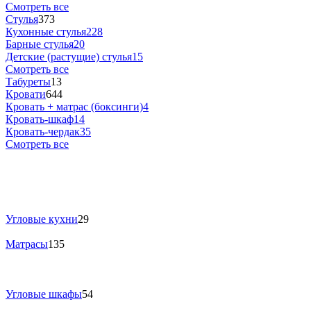
Смотреть все
Стулья
373
Кухонные стулья
228
Барные стулья
20
Детские (растущие) стулья
15
Смотреть все
Табуреты
13
Кровати
644
Кровать + матрас (боксинги)
4
Кровать-шкаф
14
Кровать-чердак
35
Смотреть все
Угловые кухни
29
Матрасы
135
Угловые шкафы
54