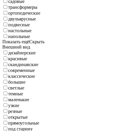
садовые
трансформеры
ортопедические
двухъярусные
подвесные
настольные
напольные
Показать ещё
Скрыть
Внешний вид
дизайнерские
красивые
скандинавские
современные
классические
большие
светлые
темные
маленькие
узкие
резные
открытые
прямоугольные
под старину