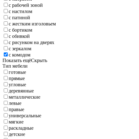
с рабочей зоной
с настилом
с патиной
с жестким изголовьем
с бортиком
с обивкой
с рисунком на дверях
с зеркалом
с комодом
Показать ещё
Скрыть
Тип мебели
готовые
прямые
угловые
деревянные
металлические
левые
правые
универсальные
мягкие
раскладные
детские