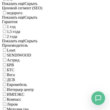
Показать ещё
Скрыть
Ценовой сегмент (SEO)
недорого
Показать ещё
Скрыть
Гарантия
1 год
1,5 года
2 года
Показать ещё
Скрыть
Производитель
Leset
SENDIWOOD
Астрид
БРВ
БТС
Вега
ДСВ
Евромебель
Интерьер центр
ИМПЭКС
Компасс
Лером
Мелодия сна