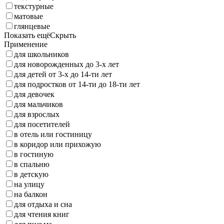
текстурные
матовые
глянцевые
Показать ещё
Скрыть
Применение
для школьников
для новорожденных до 3-х лет
для детей от 3-х до 14-ти лет
для подростков от 14-ти до 18-ти лет
для девочек
для мальчиков
для взрослых
для посетителей
в отель или гостиницу
в коридор или прихожую
в гостиную
в спальню
в детскую
на улицу
на балкон
для отдыха и сна
для чтения книг