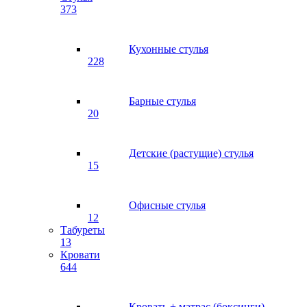
373
Кухонные стулья
228
Барные стулья
20
Детские (растущие) стулья
15
Офисные стулья
12
Табуреты
13
Кровати
644
Кровать + матрас (боксинги)