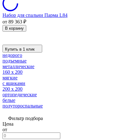
Набор для спальни Парма L84
от 89 363
₽
В корзину
Купить в 1 клик
недорого
подъемные
металлические
160 х 200
мягкие
с ящиками
200 х 200
ортопедические
белые
полутороспальные
Фильтр подбора
Цена
от