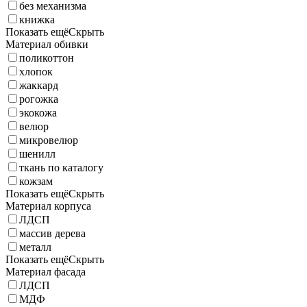
без механизма
книжка
Показать ещё
Скрыть
Материал обивки
поликоттон
хлопок
жаккард
рогожка
экокожа
велюр
микровелюр
шенилл
ткань по каталогу
кожзам
Показать ещё
Скрыть
Материал корпуса
ЛДСП
массив дерева
металл
Показать ещё
Скрыть
Материал фасада
ЛДСП
МДФ