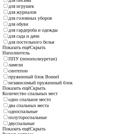
для письма
для игрушек
для журналов
для головных уборов
для обуви
для гардероба и одежды
для сада и дачи
для постельного белья
Показать ещё
Скрыть
Наполнитель
ППУ (пенополиуретан)
ламели
синтепон
пружинный блок Bonnel
независимый пружинный блок
Показать ещё
Скрыть
Количество спальных мест
одно спальное место
два спальных места
односпальные
полутороспальные
двуспальные
Показать ещё
Скрыть