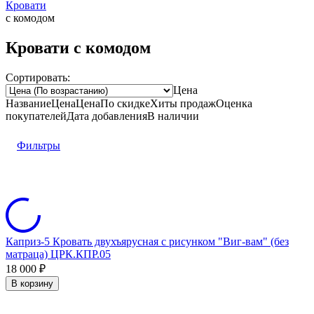
Кровати
с комодом
Кровати с комодом
Сортировать:
Цена
Название
Цена
Цена
По скидке
Хиты продаж
Оценка
покупателей
Дата добавления
В наличии
Фильтры
Каприз-5 Кровать двухъярусная с рисунком "Виг-вам" (без
матраца) ЦРК.КПР.05
18 000
₽
В корзину