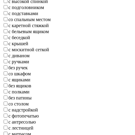
с высокой спинкой
с подголовником
с подставками
со спальным местом
с каретной стяжкой
с бельевым ящиком
с беседкой
с крышей
с москитной сеткой
с диваном
с ручками
без ручек
со шкафом
с ящиками
без ящиков
с полками
без патины
со столом
с надстройкой
с фотопечатью
с антресолью
с лестницей
с матрасом