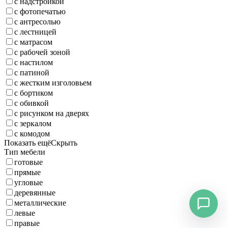
с надстройкой
с фотопечатью
с антресолью
с лестницей
с матрасом
с рабочей зоной
с настилом
с патиной
с жестким изголовьем
с бортиком
с обивкой
с рисунком на дверях
с зеркалом
с комодом
Показать ещё
Скрыть
Тип мебели
готовые
прямые
угловые
деревянные
металлические
левые
правые