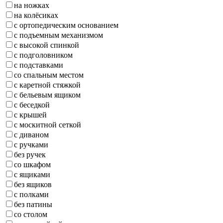
на ножках
на колёсиках
с ортопедическим основанием
с подъемным механизмом
с высокой спинкой
с подголовником
с подставками
со спальным местом
с каретной стяжкой
с бельевым ящиком
с беседкой
с крышей
с москитной сеткой
с диваном
с ручками
без ручек
со шкафом
с ящиками
без ящиков
с полками
без патины
со столом