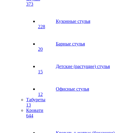
373
Кухонные стулья
228
Барные стулья
20
Детские (растущие) стулья
15
Офисные стулья
12
Табуреты
13
Кровати
644
Кровать + матрас (боксинги)