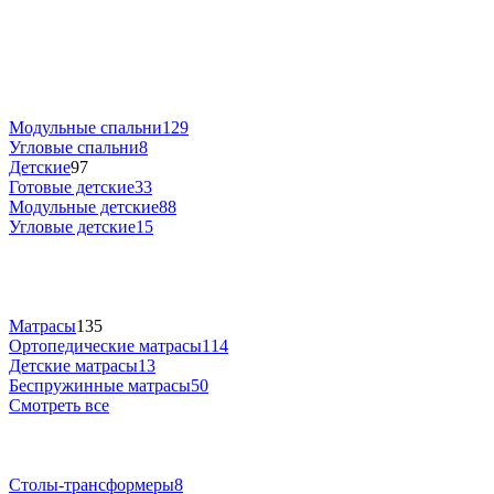
Модульные спальни
129
Угловые спальни
8
Детские
97
Готовые детские
33
Модульные детские
88
Угловые детские
15
Матрасы
135
Ортопедические матрасы
114
Детские матрасы
13
Беспружинные матрасы
50
Смотреть все
Столы-трансформеры
8