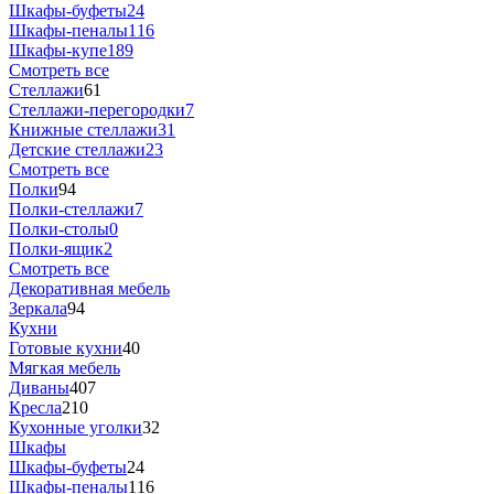
Шкафы-буфеты
24
Шкафы-пеналы
116
Шкафы-купе
189
Смотреть все
Стеллажи
61
Стеллажи-перегородки
7
Книжные стеллажи
31
Детские стеллажи
23
Смотреть все
Полки
94
Полки-стеллажи
7
Полки-столы
0
Полки-ящик
2
Смотреть все
Декоративная мебель
Зеркала
94
Кухни
Готовые кухни
40
Мягкая мебель
Диваны
407
Кресла
210
Кухонные уголки
32
Шкафы
Шкафы-буфеты
24
Шкафы-пеналы
116