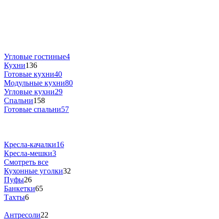
Угловые гостиные
4
Кухни
136
Готовые кухни
40
Модульные кухни
80
Угловые кухни
29
Спальни
158
Готовые спальни
57
Кресла-качалки
16
Кресла-мешки
3
Смотреть все
Кухонные уголки
32
Пуфы
26
Банкетки
65
Тахты
6
Антресоли
22