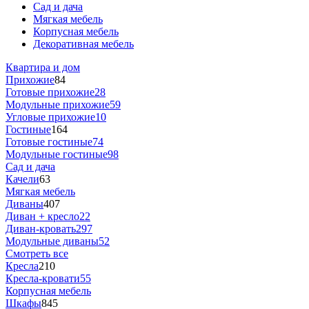
Сад и дача
Мягкая мебель
Корпусная мебель
Декоративная мебель
Квартира и дом
Прихожие
84
Готовые прихожие
28
Модульные прихожие
59
Угловые прихожие
10
Гостиные
164
Готовые гостиные
74
Модульные гостиные
98
Сад и дача
Качели
63
Мягкая мебель
Диваны
407
Диван + кресло
22
Диван-кровать
297
Модульные диваны
52
Смотреть все
Кресла
210
Кресла-кровати
55
Корпусная мебель
Шкафы
845