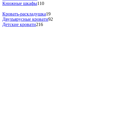
Книжные шкафы
110
Кровать-раскладушка
19
Двухъярусные кровати
92
Детские кровати
216