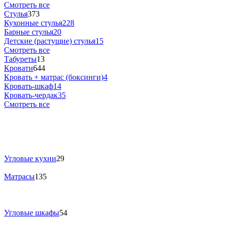
Смотреть все
Стулья
373
Кухонные стулья
228
Барные стулья
20
Детские (растущие) стулья
15
Смотреть все
Табуреты
13
Кровати
644
Кровать + матрас (боксинги)
4
Кровать-шкаф
14
Кровать-чердак
35
Смотреть все
Угловые кухни
29
Матрасы
135
Угловые шкафы
54