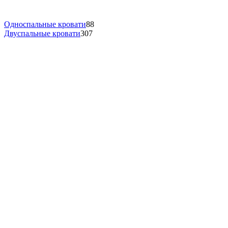
Односпальные кровати
88
Двуспальные кровати
307