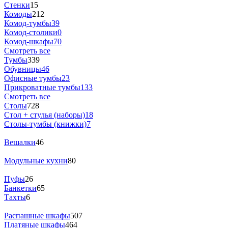
Стенки
15
Комоды
212
Комод-тумбы
39
Комод-столики
0
Комод-шкафы
70
Смотреть все
Тумбы
339
Обувницы
46
Офисные тумбы
23
Прикроватные тумбы
133
Смотреть все
Столы
728
Стол + стулья (наборы)
18
Столы-тумбы (книжки)
7
Вешалки
46
Модульные кухни
80
Пуфы
26
Банкетки
65
Тахты
6
Распашные шкафы
507
Платяные шкафы
464