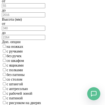
от
до
Высота (мм)
от
до
Доп. опции
на ножках
с ручками
без ручек
со шкафом
с ящиками
с полками
без патины
со столом
с штангой
с антресолью
с рабочей зоной
с патиной
с рисунком на дверях