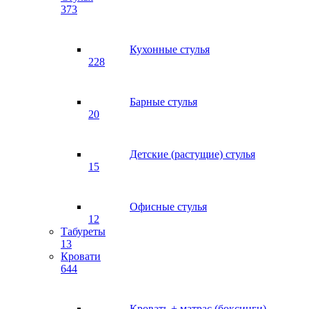
373
Кухонные стулья
228
Барные стулья
20
Детские (растущие) стулья
15
Офисные стулья
12
Табуреты
13
Кровати
644
Кровать + матрас (боксинги)