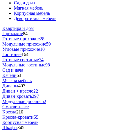
Сад и дача
Мягкая мебель
Корпусная мебель
Декоративная мебель
Квартира и дом
Прихожие
84
Готовые прихожие
28
Модульные прихожие
59
Угловые прихожие
10
Гостиные
164
Готовые гостиные
74
Модульные гостиные
98
Сад и дача
Качели
63
Мягкая мебель
Диваны
407
Диван + кресло
22
Диван-кровать
297
Модульные диваны
52
Смотреть все
Кресла
210
Кресла-кровати
55
Корпусная мебель
Шкафы
845