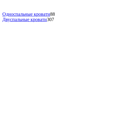
Односпальные кровати
88
Двуспальные кровати
307