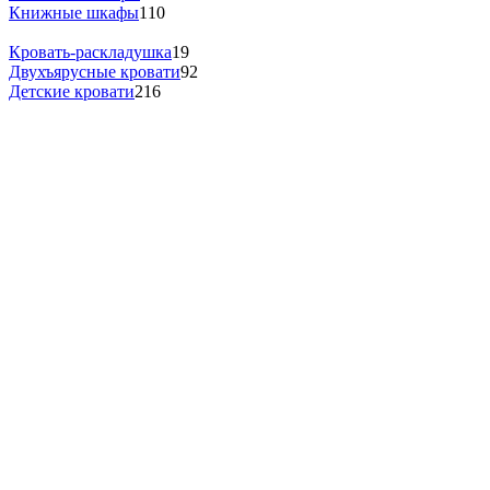
Книжные шкафы
110
Кровать-раскладушка
19
Двухъярусные кровати
92
Детские кровати
216