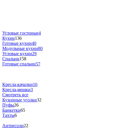
Угловые гостиные
4
Кухни
136
Готовые кухни
40
Модульные кухни
80
Угловые кухни
29
Спальни
158
Готовые спальни
57
Кресла-качалки
16
Кресла-мешки
3
Смотреть все
Кухонные уголки
32
Пуфы
26
Банкетки
65
Тахты
6
Антресоли
22