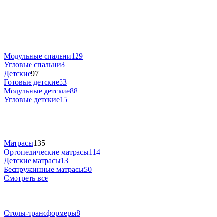
Модульные спальни
129
Угловые спальни
8
Детские
97
Готовые детские
33
Модульные детские
88
Угловые детские
15
Матрасы
135
Ортопедические матрасы
114
Детские матрасы
13
Беспружинные матрасы
50
Смотреть все
Столы-трансформеры
8