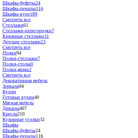
Шкафы-буфеты
24
Шкафы-пеналы
116
Шкафы-купе
189
Смотреть все
Стеллажи
61
Стеллажи-перегородки
7
Книжные стеллажи
31
Детские стеллажи
23
Смотреть все
Полки
94
Полки-стеллажи
7
Полки-столы
0
Полки-ящик
2
Смотреть все
Декоративная мебель
Зеркала
94
Кухни
Готовые кухни
40
Мягкая мебель
Диваны
407
Кресла
210
Кухонные уголки
32
Шкафы
Шкафы-буфеты
24
Шкафы-пеналы
116