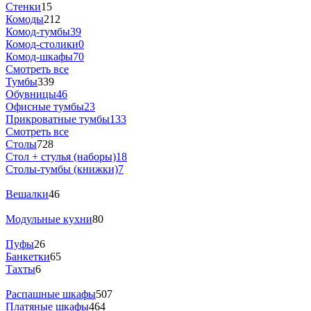
Стенки
15
Комоды
212
Комод-тумбы
39
Комод-столики
0
Комод-шкафы
70
Смотреть все
Тумбы
339
Обувницы
46
Офисные тумбы
23
Прикроватные тумбы
133
Смотреть все
Столы
728
Стол + стулья (наборы)
18
Столы-тумбы (книжки)
7
Вешалки
46
Модульные кухни
80
Пуфы
26
Банкетки
65
Тахты
6
Распашные шкафы
507
Платяные шкафы
464