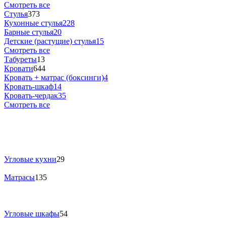
Смотреть все
Стулья
373
Кухонные стулья
228
Барные стулья
20
Детские (растущие) стулья
15
Смотреть все
Табуреты
13
Кровати
644
Кровать + матрас (боксинги)
4
Кровать-шкаф
14
Кровать-чердак
35
Смотреть все
Угловые кухни
29
Матрасы
135
Угловые шкафы
54