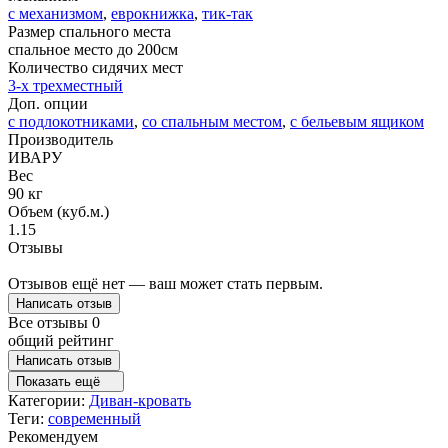
с механизмом
,
еврокнижка
,
тик-так
Размер спального места
спальное место до 200см
Количество сидячих мест
3-x трехместный
Доп. опции
с подлокотниками
,
со спальным местом
,
с бельевым ящиком
Производитель
ИВАРУ
Вес
90 кг
Объем (куб.м.)
1.15
Отзывы
Отзывов ещё нет — ваш может стать первым.
Написать отзыв
Все отзывы
0
общий рейтинг
Написать отзыв
Показать ещё
Категории:
Диван-кровать
Теги:
современный
Рекомендуем