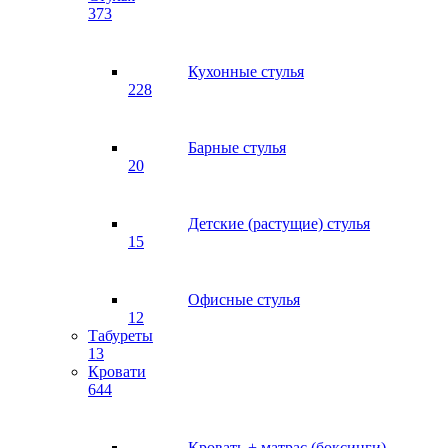
373
Кухонные стулья
228
Барные стулья
20
Детские (растущие) стулья
15
Офисные стулья
12
Табуреты
13
Кровати
644
Кровать + матрас (боксинги)